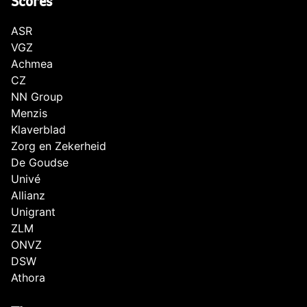
Scores
ASR
VGZ
Achmea
CZ
NN Group
Menzis
Klaverblad
Zorg en Zekerheid
De Goudse
Univé
Allianz
Unigrant
ZLM
ONVZ
DSW
Athora