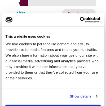
1
Kom in actie
1
This website uses cookies
Lees meer over Natuur
We use cookies to personalise content and ads, to
provide social media features and to analyse our traffic.
De steeds snellere achteruitgang van de mondiale
We also share information about your use of our site with
biodiversiteit (natuur) is een van de meest urgente
our social media, advertising and analytics partners who
milieuzorgen. Het verlies van biodiversiteit brengt
may combine it with other information that you’ve
enorme potentiële kosten en risico’s met zich mee.
provided to them or that they’ve collected from your use
Denk aan de vernietiging van leefgebieden, het verlies
of their services.
van de functies van ecosystemen, de bedreiging van
de voedselvoorziening en het verdwijnen van
geneeskrachtige planten.
Show details
Verzekeraars zouden moeten beleggen in bedrijven en
overheden die verder verlies aan natuurwaardes willen