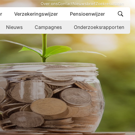
Over ons
Contact
Nieuwsbrief
Zoekresultaten
r
Verzekeringswijzer
Pensioenwijzer
Nieuws
Campagnes
Onderzoeksrapporten