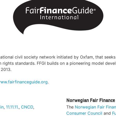
national civil society network initiated by Oxfam, that se
an rights standards. FFGI builds on a pioneering model dev
 2013.
ww.fairfinanceguide.org
.
Norwegian Fair Finance
in
,
11.11.11.
,
CNCD
,
The
Norwegian Fair Fina
Consumer Council
and
F