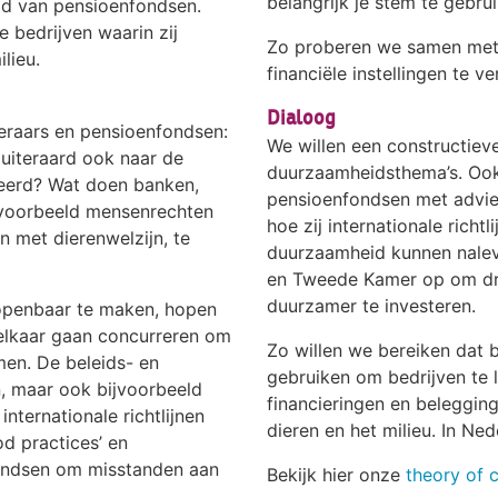
belangrijk je stem te gebru
id van pensioenfondsen.
 bedrijven waarin zij
Zo proberen we samen met 
lieu.
financiële instellingen te 
Dialoog
keraars en pensioenfondsen:
We willen een constructieve
uiteraard ook naar de
duurzaamheidsthema’s. Ook
steerd? Wat doen banken,
pensioenfondsen met advies
jvoorbeeld mensenrechten
hoe zij internationale rich
 met dierenwelzijn, te
duurzaamheid kunnen nalev
en Tweede Kamer op om druk
duurzamer te investeren.
openbaar te maken, hopen
elkaar gaan concurreren om
Zo willen we bereiken dat 
en. De beleids- en
gebruiken om bedrijven te
n, maar ook bijvoorbeeld
financieringen en beleggin
nternationale richtlijnen
dieren en het milieu. In Ne
d practices’ en
ondsen om misstanden aan
Bekijk hier onze
theory of 