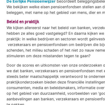
De Eerlijke Pensioenwijzer
beoordeelt beleggingsbele
We bekijken welke eisen pensioenfondsen stellen aan de
beleggen, met name op het gebied van mens, dier en mi
Beleid en praktijk
We kijken allereerst naar het beleid van banken, verze
hebben ze alles goed vastgelegd? En daarna kijken we 
praktijk: in welke bedrijven en sectoren wordt geïnve
verzekeraars en pensioenfondsen om bedrijven die bi
schenden, het milieu schaden of het niet zo nauw nemen
stimuleren om deze misstanden tegen te gaan?
Door de scores en uitkomsten van onze onderzoeken 
we dat banken, verzekeraars en pensioenfondsen met 
steeds beter maatschappelijk verantwoord te ondernem
praktijkonderzoeken bieden deze financiële instellinge
consumenten, media en beleidsmakers, informatie over i
op het gebied van duurzaamheid, voorbeelden van ‘goo
aanbevelingen aan banken, verzekeraars en pensioenf
te pakken.