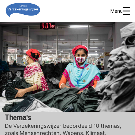
Menu
Thema's
De Verzekeringswijzer beoordeeld 10 themas,
zoals Mensenrechten, Wapens, Klimaat,