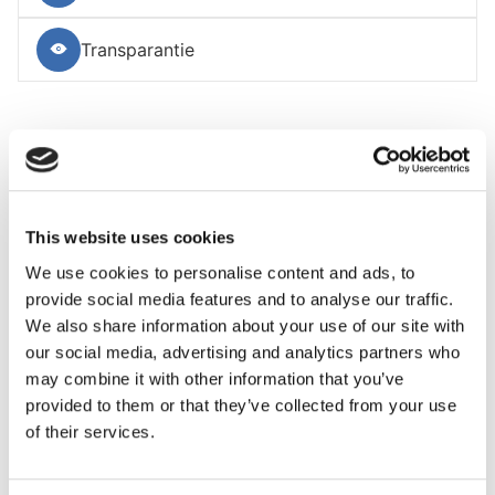
Transparantie
Laat verzekeraars eerlijker investeren!
Geen geld naar wapens voor dictators, vuile energie
en kinderarbeid!
Oefen invloed uit op jouw verzekeraar: stuur een
This website uses cookies
compliment, een klacht of stap over
We use cookies to personalise content and ads, to
provide social media features and to analyse our traffic.
Stuur een compliment naar mijn Verzekeraar
We also share information about your use of our site with
our social media, advertising and analytics partners who
Stuur een klacht naar mijn Verzekeraar
may combine it with other information that you’ve
provided to them or that they’ve collected from your use
Verander van Verzekeraar
of their services.
Deel dit op: