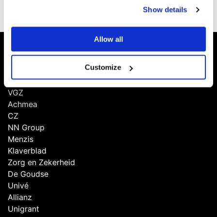
Show details
Allow all
Scores
Customize
ASR
VGZ
Achmea
CZ
NN Group
Menzis
Klaverblad
Zorg en Zekerheid
De Goudse
Univé
Allianz
Unigrant