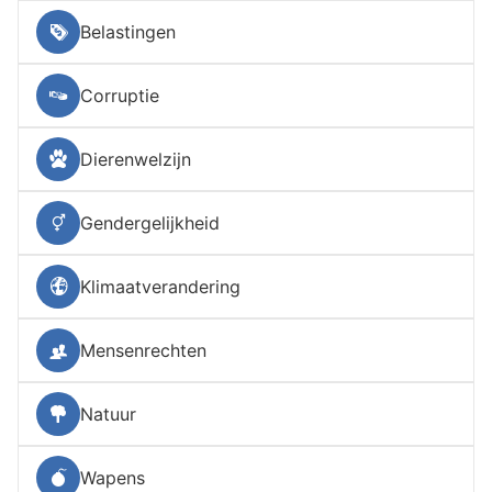
Belastingen
Corruptie
Dierenwelzijn
Gendergelijkheid
Klimaatverandering
Mensenrechten
Natuur
Wapens