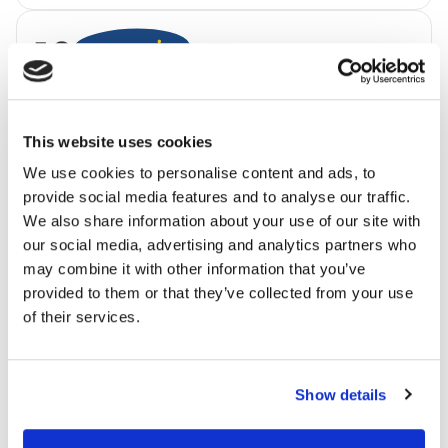
10
Info
5
Beleidscore
Details
This website uses cookies
7
We use cookies to personalise content and ads, to
Praktijkscore
provide social media features and to analyse our traffic.
Details
We also share information about your use of our site with
our social media, advertising and analytics partners who
11
Info
may combine it with other information that you’ve
provided to them or that they’ve collected from your use
5
of their services.
Beleidscore
Details
n.v.t.
Praktijkscore
Show details
Details