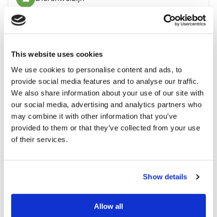
Laat Pensioenfondsen eerlijker
This website uses cookies
investeren!
We use cookies to personalise content and ads, to
Geen geld naar wapens voor dictators, vuile energie
provide social media features and to analyse our traffic.
en kinderarbeid!
Oefen invloed uit op jouw Pensioenfonds: stuur een
We also share information about your use of our site with
compliment of een klacht.
our social media, advertising and analytics partners who
may combine it with other information that you’ve
provided to them or that they’ve collected from your use
Stuur een compliment naar mijn Pensioenfonds
of their services.
Stuur een klacht naar mijn Pensioenfonds
Show details
Deel dit op:
Allow all