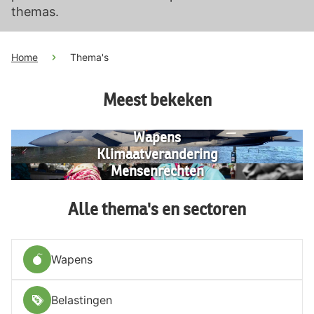
themas.
Home
Thema's
Meest bekeken
Wapens
Klimaatverandering
Mensenrechten
Alle thema's en sectoren
Wapens
Belastingen