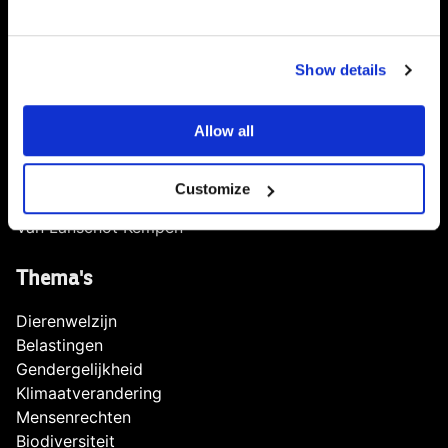
Scores
ASN Bank
Show details
Triodos Bank
ING Bank
Bunq
Allow all
NIBC
ABN-AMRO
Customize
Rabobank
Van Lanschot Kempen
Thema's
Dierenwelzijn
Belastingen
Gendergelijkheid
Klimaatverandering
Mensenrechten
Biodiversiteit